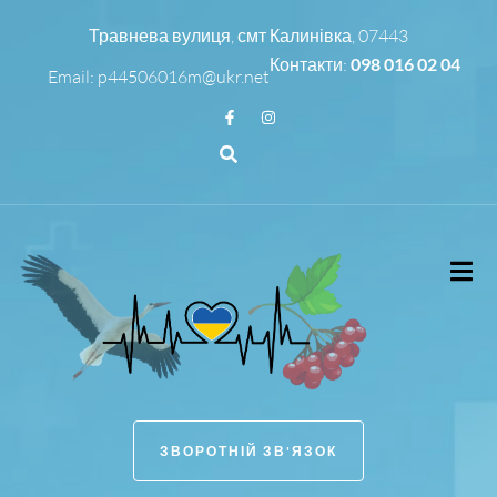
Травнева вулиця, смт Калинівка, 07443
Контакти:
098 016 02 04
Email:
p44506016m@ukr.net
ЗВОРОТНІЙ ЗВ'ЯЗОК