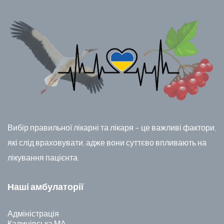
Вибір правильної лікарні та лікаря – це важливі фактори,
які слід враховувати, адже вони суттєво впливають на
лікування пацієнта.
Наші амбулаторії
Адміністрація
Калинівська МА