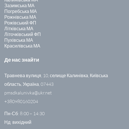
Зазимська МА
Погребська МА
Рожнівська МА
Рожівський ФП
Літківська МА
Літочківський ФП
Пухівська МА
Красилівська МА
Де нас знайти
Травнева вулиця, 10, селище Калинівка, Київська
область, Україна, 07443
pmsdkalunivka@ukr.net
+380980160204
Пн-Сб: 8:00 – 14:30
Нд: вихідний