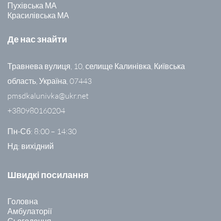
Пухівська МА
Красилівська МА
Де нас знайти
Травнева вулиця, 10, селище Калинівка, Київська
область, Україна, 07443
pmsdkalunivka@ukr.net
+380980160204
Пн-Сб: 8:00 – 14:30
Нд: вихідний
Швидкі посилання
Головна
Амбулаторії