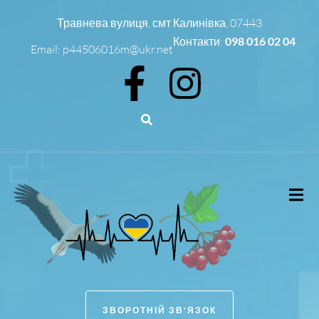
Травнева вулиця, смт Калинівка, 07443
Контакти:
098 016 02 04
Email:
p44506016m@ukr.net
ЗВОРОТНІЙ ЗВ'ЯЗОК