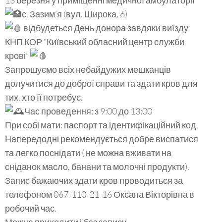
13 березня у приміщенні медичної амбулаторії
с. Зазим’я (вул. Широка, 6)
відбудеться День донора завдяки виїзду
КНП КОР “Київський обласний центр служби
крові”
Запрошуємо всіх небайдужих мешканців
долучитися до доброї справи та здати кров для
тих, хто її потребує.
Час проведення: з 9:00 до 13:00
При собі мати: паспорт та ідентифікаційний код.
Напередодні рекомендується добре виспатися
та легко поснідати ( не можна вживати на
сніданок масло, банани та молочні продукти).
Запис бажаючих здати кров проводиться за
телефоном 067-110-21-16 Оксана Вікторівна в
робочий час.