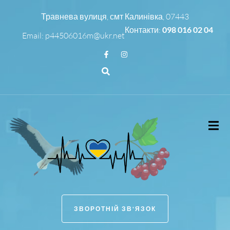
Травнева вулиця, смт Калинівка, 07443
Контакти:
098 016 02 04
Email:
p44506016m@ukr.net
ЗВОРОТНІЙ ЗВ'ЯЗОК