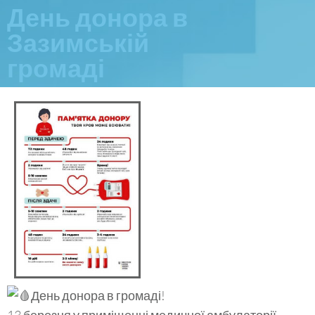
День донора в
Зазимській
громаді
День донора в громаді!